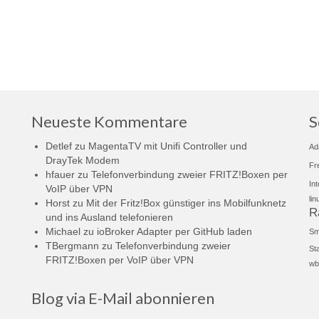
Neueste Kommentare
S
Detlef
zu
MagentaTV mit Unifi Controller und
Ad
DrayTek Modem
Fr
hfauer
zu
Telefonverbindung zweier FRITZ!Boxen per
In
VoIP über VPN
lin
Horst
zu
Mit der Fritz!Box günstiger ins Mobilfunknetz
R
und ins Ausland telefonieren
Michael
zu
ioBroker Adapter per GitHub laden
Sm
TBergmann
zu
Telefonverbindung zweier
St
FRITZ!Boxen per VoIP über VPN
wb
Blog via E-Mail abonnieren