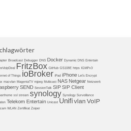
chlagwörter
Docker
apter
Broadcast
Debugger
DNS
Dynamic DNS
Entertain
FritzBox
eeVoipDeal
GitHub
GS108E
https
IGMPv3
ioBroker
iPhone
ternet of Things
iPad
Let's Encrypt
NAS
Netgear
ux
macvlan
MagentaTV
mjpeg
Multicast
Netzwerk
aspberry
SEND
SIP
SIP Client
SessionTalk
synology
arthome
ssl
stream
Synology Surveillance
Unifi
vlan
VoIP
Telekom Entertain
ation
Unicast
cam
WLAN
Zertifikat
Zoiper