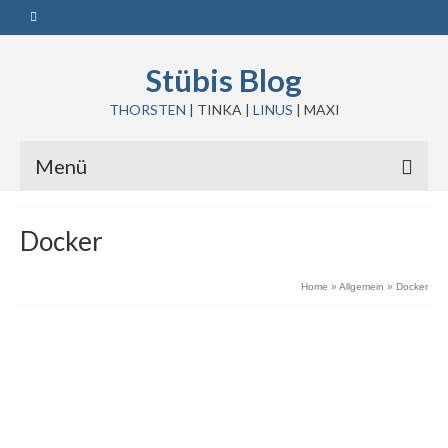
Stübis Blog
THORSTEN
| TINKA |
LINUS
| MAXI
Menü
Docker
Home
»
Allgemein
»
Docker
6
Mehrere VLANs mit einem
DEZ. 2019
Netzwerkadapter auf der