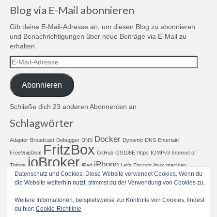
Blog via E-Mail abonnieren
Gib deine E-Mail-Adresse an, um diesen Blog zu abonnieren
und Benachrichtigungen über neue Beiträge via E-Mail zu
erhalten.
E-
Mail-
Adresse
Abonnieren
Schließe dich 23 anderen Abonnenten an
Schlagwörter
Docker
Adapter
Broadcast
Debugger
DNS
Dynamic DNS
Entertain
FritzBox
FreeVoipDeal
GitHub
GS108E
https
IGMPv3
Internet of
ioBroker
iPhone
Things
iPad
Let's Encrypt
linux
macvlan
NAS
Netgear
Raspberry
Datenschutz und Cookies: Diese Website verwendet Cookies. Wenn du
MagentaTV
mjpeg
Multicast
Netzwerk
die Website weiterhin nutzt, stimmst du der Verwendung von Cookies zu.
SEND
SIP
SIP Client
SessionTalk
Smarthome
ssl
stream
synology
Telekom Entertain
Synology Surveillance Station
Weitere Informationen, beispielsweise zur Kontrolle von Cookies, findest
Unifi
vlan
VoIP
du hier:
Cookie-Richtlinie
Unicast
wbcam
WLAN
Zertifikat
Zoiper