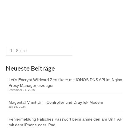
167 DSL Modem ersetzt um doppeltes NAT zu verindern.
Im Einsatz habe ich ein UCG Ultra, mehrere Switches und
Access Points . Bis auf das DrayTek Modem sind alle
Geräte von …
Weiterlesen
MagentaTV
,
Telekom Entertain
,
Unifi
,
vlan
Suche
nach:
Neueste Beiträge
Let’s Encrypt Wildcard Zertifikate mit IONOS DNS API im Nginx
Proxy Manager erzeugen
Dezember 31, 2025
MagentaTV mit Unifi Controller und DrayTek Modem
Juli 15, 2024
Fehlermeldung Falsches Passwort beim anmelden am Unifi AP
mit dem iPhone oder iPad