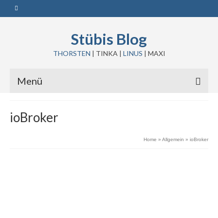
Stübis Blog
THORSTEN
| TINKA |
LINUS
| MAXI
Menü
ioBroker
Home
»
Allgemein
»
ioBroker