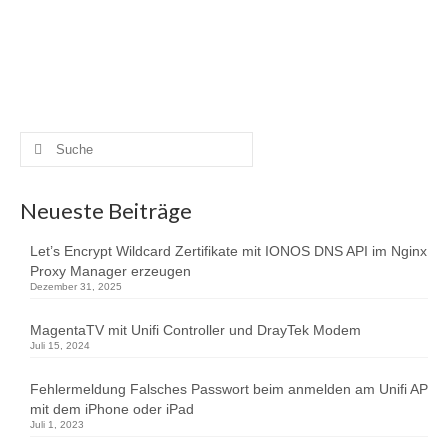
aufzurüsten. Da ich die Lupusec XT2+ Alarmanlage
besitze, in der man auch Smarthomekomponenten
schalten …
Weiterlesen
Internet of Things
,
ioBroker
,
IoT
Suche
nach:
Neueste Beiträge
Let’s Encrypt Wildcard Zertifikate mit IONOS DNS API im Nginx
Proxy Manager erzeugen
Dezember 31, 2025
MagentaTV mit Unifi Controller und DrayTek Modem
Juli 15, 2024
Fehlermeldung Falsches Passwort beim anmelden am Unifi AP
mit dem iPhone oder iPad
Juli 1, 2023