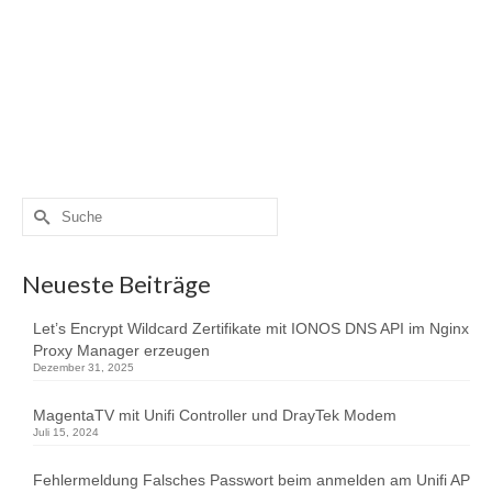
Synology kann man Let’s Encrypt Zertifikate für seine
Domain und Aliase (Hostnamen) erstellen. Dafür stehen
255 Zeichen zur Verfügung. Einfacher als verschiedene
Aliase anzugeben ist ein ein Wildcard Zertifikat. D.h. ein
Zertifikat …
Weiterlesen
DNS
,
https
,
Let's Encrypt
,
NAS
,
ssl
,
synology
,
Zertifikat
Suche
nach:
Neueste Beiträge
Let’s Encrypt Wildcard Zertifikate mit IONOS DNS API im Nginx
Proxy Manager erzeugen
Dezember 31, 2025
MagentaTV mit Unifi Controller und DrayTek Modem
Juli 15, 2024
Fehlermeldung Falsches Passwort beim anmelden am Unifi AP