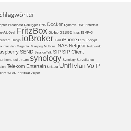
chlagwörter
Docker
apter
Broadcast
Debugger
DNS
Dynamic DNS
Entertain
FritzBox
eeVoipDeal
GitHub
GS108E
https
IGMPv3
ioBroker
iPhone
ternet of Things
iPad
Let's Encrypt
NAS
Netgear
ux
macvlan
MagentaTV
mjpeg
Multicast
Netzwerk
aspberry
SEND
SIP
SIP Client
SessionTalk
synology
arthome
ssl
stream
Synology Surveillance
Unifi
vlan
VoIP
Telekom Entertain
ation
Unicast
cam
WLAN
Zertifikat
Zoiper