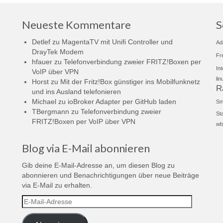
Neueste Kommentare
S
Detlef
zu
MagentaTV mit Unifi Controller und
Ad
DrayTek Modem
Fr
hfauer
zu
Telefonverbindung zweier FRITZ!Boxen per
In
VoIP über VPN
lin
Horst
zu
Mit der Fritz!Box günstiger ins Mobilfunknetz
R
und ins Ausland telefonieren
Michael
zu
ioBroker Adapter per GitHub laden
Sm
TBergmann
zu
Telefonverbindung zweier
St
FRITZ!Boxen per VoIP über VPN
wb
Blog via E-Mail abonnieren
Gib deine E-Mail-Adresse an, um diesen Blog zu
abonnieren und Benachrichtigungen über neue Beiträge
via E-Mail zu erhalten.
E-
Mail-
Adresse