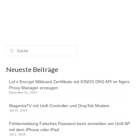
zu aktivieren ist die ioBroker Admin Oberfläche
aufzurufen. Anschließend wechselt man auf den Reiter
Instanzen und aktiviert den Experten Modus (Icon oben
…
Weiterlesen
Debugger
,
ioBroker
,
Smarthome
Suche
nach:
Neueste Beiträge
Let’s Encrypt Wildcard Zertifikate mit IONOS DNS API im Nginx
Proxy Manager erzeugen
Dezember 31, 2025
MagentaTV mit Unifi Controller und DrayTek Modem
Juli 15, 2024
Fehlermeldung Falsches Passwort beim anmelden am Unifi AP
mit dem iPhone oder iPad
Juli 1, 2023