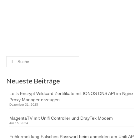
ich mit meiner Festnetznummer auf dem Smartphone
telefonieren. Auch bin ich über die Telefonnumer auf dem
Smartphone erreichbar. Aus Sicherheitsgründen meldet
sich die App aber nur im lokalen Netzwerk oder per VPN
an der FRITZ!Box an. Die …
Weiterlesen
FritzBox
,
iPhone
,
SessionTalk
,
SIP
,
SIP Client
,
VoIP
,
Zoiper
Suche
nach:
Neueste Beiträge
Let’s Encrypt Wildcard Zertifikate mit IONOS DNS API im Nginx
Proxy Manager erzeugen
Dezember 31, 2025
MagentaTV mit Unifi Controller und DrayTek Modem
Juli 15, 2024
Fehlermeldung Falsches Passwort beim anmelden am Unifi AP