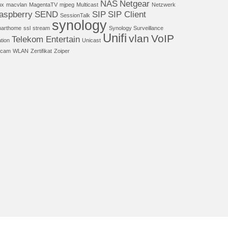
NAS
Netgear
ux
macvlan
MagentaTV
mjpeg
Multicast
Netzwerk
aspberry
SEND
SIP
SIP Client
SessionTalk
synology
arthome
ssl
stream
Synology Surveillance
Unifi
vlan
VoIP
Telekom Entertain
ation
Unicast
cam
WLAN
Zertifikat
Zoiper