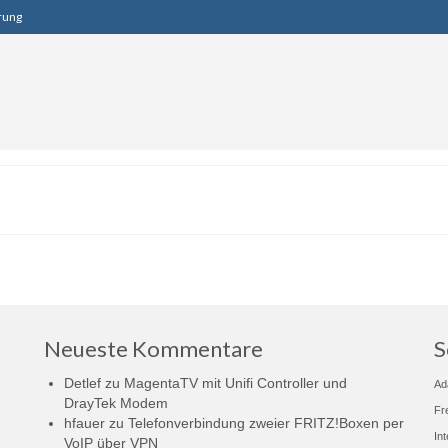
rung
Neueste Kommentare
S
Detlef
zu
MagentaTV mit Unifi Controller und
Ad
DrayTek Modem
Fr
hfauer
zu
Telefonverbindung zweier FRITZ!Boxen per
In
VoIP über VPN