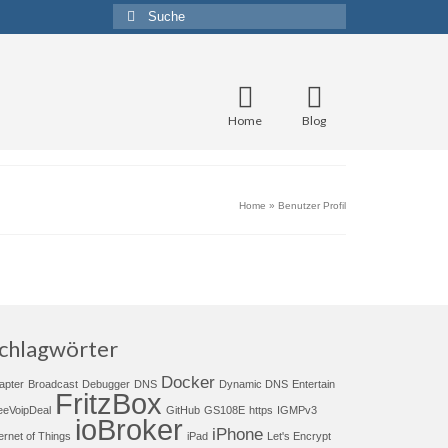
Suche
nach:
Home
Blog
Home
»
Benutzer Profil
chlagwörter
Docker
apter
Broadcast
Debugger
DNS
Dynamic DNS
Entertain
FritzBox
eeVoipDeal
GitHub
GS108E
https
IGMPv3
ioBroker
iPhone
ternet of Things
iPad
Let's Encrypt