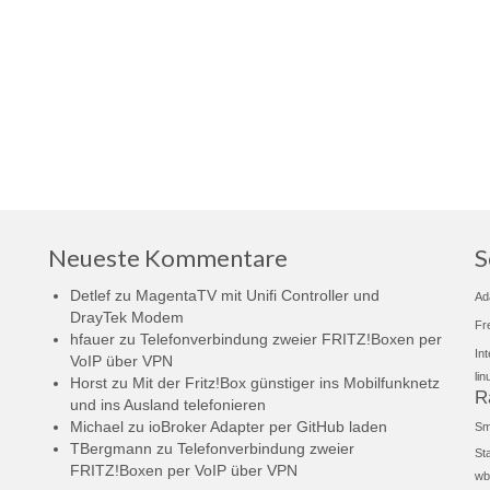
Neueste Kommentare
S
Detlef
zu
MagentaTV mit Unifi Controller und
Ad
DrayTek Modem
Fr
hfauer
zu
Telefonverbindung zweier FRITZ!Boxen per
In
VoIP über VPN
lin
Horst
zu
Mit der Fritz!Box günstiger ins Mobilfunknetz
R
und ins Ausland telefonieren
Michael
zu
ioBroker Adapter per GitHub laden
Sm
TBergmann
zu
Telefonverbindung zweier
St
FRITZ!Boxen per VoIP über VPN
wb