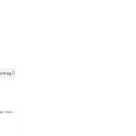
intrag
lge Stübi: