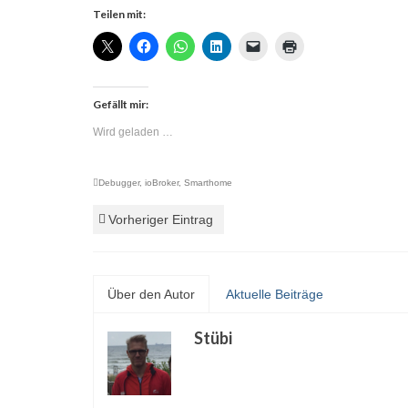
Teilen mit:
Gefällt mir:
Wird geladen …
Debugger
,
ioBroker
,
Smarthome
Vorheriger Eintrag
Über den Autor
Aktuelle Beiträge
Stübi