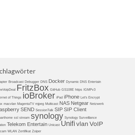
chlagwörter
Docker
apter
Broadcast
Debugger
DNS
Dynamic DNS
Entertain
FritzBox
eeVoipDeal
GitHub
GS108E
https
IGMPv3
ioBroker
iPhone
ternet of Things
iPad
Let's Encrypt
NAS
Netgear
ux
macvlan
MagentaTV
mjpeg
Multicast
Netzwerk
aspberry
SEND
SIP
SIP Client
SessionTalk
synology
arthome
ssl
stream
Synology Surveillance
Unifi
vlan
VoIP
Telekom Entertain
ation
Unicast
cam
WLAN
Zertifikat
Zoiper