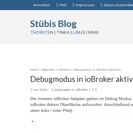
Anmelden
Mail
Impressum
Datenschutzerklä
Stübis Blog
THORSTEN
| TINKA |
LINUS
| MAXI
Home
»
Allgemein
»
ioBroker
»
Debugmodus in ioBroker aktivieren
Debugmodus in ioBroker aktiv
von
Stübi
|
eingetragen in:
ioBroker
|
0
Die meisten ioBroker Adapter geben im Debug Modus no
ioBroker Admin Oberfläche aufzurufen. Anschließend w
oben links / roter Pfeil)