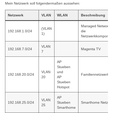
Mein Netzwerk soll folgendermaßen aussehen:
Netzwerk
VLAN
WLAN
Beschreibung
Managed Network f
(VLAN
192.168.1.0/24
die
1)
Netzwerkkomponen
VLAN
192.168.7.0/24
Magenta TV
7
AP
Stueben
VLAN
und
192.168.20.0/24
Familiennetzwerk
20
AP
Stueben
Hotspot
AP
VLAN
192.168.25.0/24
Stueben
Smarthome Netzwe
25
Smarthome