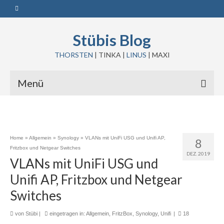
Stübis Blog
THORSTEN
| TINKA |
LINUS
| MAXI
Menü
Home
»
Allgemein
»
Synology
»
VLANs mit UniFi USG und Unifi AP,
8
Fritzbox und Netgear Switches
DEZ. 2019
VLANs mit UniFi USG und
Unifi AP, Fritzbox und Netgear
Switches
von
Stübi
|
eingetragen in:
Allgemein
,
FritzBox
,
Synology
,
Unifi
|
18