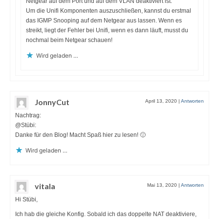
Netgear auf dem Port und auf dem VLAN deaktiviert ist.
Um die Unifi Komponenten auszuschließen, kannst du erstmal
das IGMP Snooping auf dem Netgear aus lassen. Wenn es
streikt, liegt der Fehler bei Unifi, wenn es dann läuft, musst du
nochmal beim Netgear schauen!
Wird geladen …
JonnyCut
April 13, 2020
|
Antworten
Nachtrag:
@Stübi:
Danke für den Blog! Macht Spaß hier zu lesen! 🙂
Wird geladen …
vitala
Mai 13, 2020
|
Antworten
Hi Stübi,
Ich hab die gleiche Konfig. Sobald ich das doppelte NAT deaktiviere,