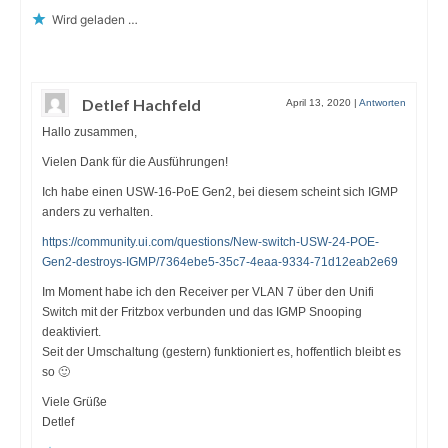
Wird geladen …
Detlef Hachfeld
April 13, 2020
|
Antworten
Hallo zusammen,
Vielen Dank für die Ausführungen!
Ich habe einen USW-16-PoE Gen2, bei diesem scheint sich IGMP
anders zu verhalten.
https://community.ui.com/questions/New-switch-USW-24-POE-
Gen2-destroys-IGMP/7364ebe5-35c7-4eaa-9334-71d12eab2e69
Im Moment habe ich den Receiver per VLAN 7 über den Unifi
Switch mit der Fritzbox verbunden und das IGMP Snooping
deaktiviert.
Seit der Umschaltung (gestern) funktioniert es, hoffentlich bleibt es
so 🙂
Viele Grüße
Detlef