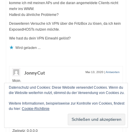
komme ich mit meinen APs und die daran angemeldete Clients nicht
mehr ins WWW.
Hattest du ähnliche Probleme?
Desweiteren Versuche ich VPN über die FritzBox zu lösen, da ich kein
ExposedHOSTs nutzen möchte.
Wie hast du dein VPN Einwahl gelöst?
Wird geladen …
JonnyCut
Mai 13, 2020
|
Antworten
Moin.
Wenn du das doppelte NAT deaktivierst, musst du natürlich
Datenschutz und Cookies: Diese Website verwendet Cookies. Wenn du
statische Routen in der Fritzbox und ggf. Im USG einrichten. Sonst
die Website weiterhin nutzt, stimmst du der Verwendung von Cookies zu.
fehlt „der weg“ ins Internet
Weitere Informationen, beispielsweise zur Kontrolle von Cookies, findest
Fritzbox:
du hier:
Cookie-Richtlinie
Zielnetz : das Netz hinter dem USG
Gateway: die Adresse des USG im FritzBox Netz
USG:
Zielnetz: 0.0.0.0