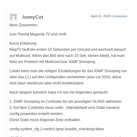
JonnyCut
April 13, 2020
|
Antworten
Moin Zusammen,
zum Thema Magenta TV und Unifi:
Kurze Erklärung:
MagTV läuft die ersten 10 Sekunden per Unicast und wechselt danach
auf Multicast. Wenn das Bild also nach 10 Sek. stehen bleibt, hat euer
Netz ein Problem mit Multicast bzw. IGMP Snooping.
Leider kann man die nötigen Einstellungen für das IGMP Snooping nur
über das CLI auf den Unifigeräten vornehmen (also via SSH), diese
sind dann wiederum aber nicht bootresistent.
Nach langem fummeln habe ich bei mir folgendes gemacht:
1. IGMP Snooping im Controller für die jeweiligen VLANS aktivieren
2. Auf dem Controller muss unter ../sites/default eine Datei namens
config.properties erstellt werden.
Diese Datei muss folgende Zeile enthalten:
config.system_cfg.1=switch.igmp.header_checking=false