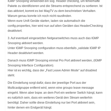
IGMP Snooping verwendet ein sog. Header checking, um fehlerhafte
Pakete zu identifizieren und die Streams entsprechend zu sortieren. Ist
das aktiviert, kommt es bei MagTV zu dem beschrieben Verhalten.
Warum genau konnte ich noch nicht rausfinden.
Wenn eure Unifi Geräte starten, laden sie automatisch die
config.properties, hier wird nun auf allen Geräten das HeaderChecking
deaktiviert.
3. Auf eventuell eingesetzten Netgearswitches muss auch das IGMP
Snooping aktiviert werden.
Unter IGMP Snooping configuration muss ebenfalls „validate IGMP IP
Header deaktiviert werden.
Danach muss IGMP Snooping einmal Pro Port aktiviert werden, (IGMP
Snooping Interface Configuration).
Hier ist es wichtig, dass der „Fast Leave Admin Mode“ auf disabled
steht.
Die Einstellung sorgt dafür, dass der jeweilige Port aus der
Multicastgruppe entfernt wird, wenn eine groupo leave message
eingeht. Wenn aber bspw. an dem Port ein weiterer Switch hängt, kann
es natürlich sein, dass ein weiteres Gerät den Stream weiterhin
benötigt. Daher sollte diese Einstellung nur bei Port aktiviert sein,
hinter denen ein Endgerät hängt.