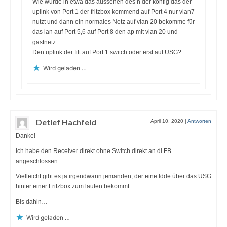
Wie würde in etwa das aussehen des n der konfig das der
uplink von Port 1 der fritzbox kommend auf Port 4 nur vlan7
nutzt und dann ein normales Netz auf vlan 20 bekomme für
das lan auf Port 5,6 auf Port 8 den ap mit vlan 20 und
gastnetz.
Den uplink der fift auf Port 1 switch oder erst auf USG?
Wird geladen …
Detlef Hachfeld
April 10, 2020
|
Antworten
Danke!
Ich habe den Receiver direkt ohne Switch direkt an di FB
angeschlossen.
Vielleicht gibt es ja irgendwann jemanden, der eine Idde über das USG
hinter einer Fritzbox zum laufen bekommt.
Bis dahin…
Wird geladen …