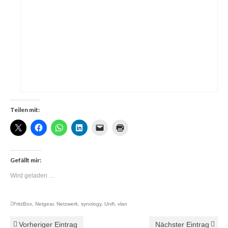
Teilen mit:
Gefällt mir:
Wird geladen …
FritzBox
,
Netgear
,
Netzwerk
,
synology
,
Unifi
,
vlan
Vorheriger Eintrag
Nächster Eintrag