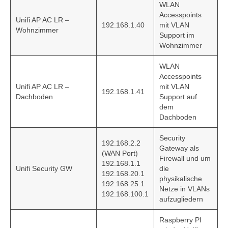
WLAN
Accesspoints
Unifi AP AC LR –
192.168.1.40
mit VLAN
Wohnzimmer
Support im
Wohnzimmer
WLAN
Accesspoints
Unifi AP AC LR –
mit VLAN
192.168.1.41
Dachboden
Support auf
dem
Dachboden
Security
192.168.2.2
Gateway als
(WAN Port)
Firewall und um
192.168.1.1
Unifi Security GW
die
192.168.20.1
physikalische
192.168.25.1
Netze in VLANs
192.168.100.1
aufzugliedern
Raspberry PI