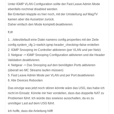
Unter IGMP VLAN Configuration sollte der Fast Leave Admin Mode
ebenfalls nochmal disabled werden.
Bei Entertain klappte es hier noch, mit der Umstellung auf MagTV
kamen aber die Aussetzer zurück.
Daher einfach den Mode komplett deaktivieren.
tl;dr
1. ../sites/default eine Datei namens config.properties mit der Zeile
config.system_cfg.1=switch.igmp.header_checking=false erstellen
2. IGMP Snooping im Controller aktivieren (per VLAN und per Netz)
3. Netgear -> IGMP Snooping Configuration aktivieren und die Header
Validation deaktivieren.
4. Netgear -> Das Snooping auf den benötigten Ports aktivieren
(überall wo MC Streams laufen müssen)
5. Fast Leave Admin Mode per VLAN und per Port deaktivieren
6. Alle Devices Rebooten
Das einzige was jetzt noch stören könnte wäre das USG, das habe ich
nicht im Einsatz. Könnte mir hier vorstellen, dass das doppelte NAT zu
Problemen führt. Ich würde das sowieso ausschalten, da es zu
unnötiger Last auf dem USG führt.
Ich hoffe, dass die Anleitung hilft!